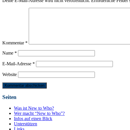
Deine E-Mail-Adresse wird nicht veröffentlicht.
Erforderliche Felder 
Kommentar
*
Name
*
E-Mail-Adresse
*
Website
Seiten
Was ist New to Who?
Wer macht “New to Who”?
Infos auf einen Blick
Unterstützen
Links