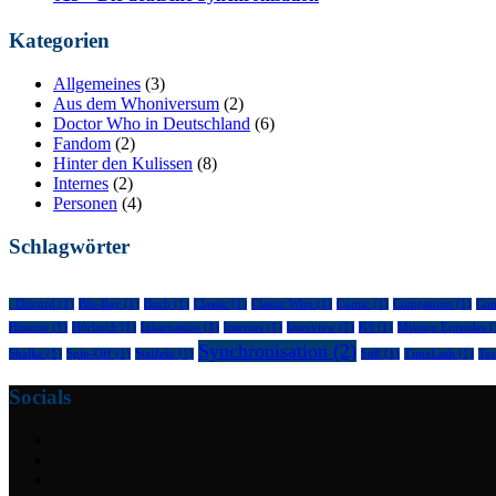
Kategorien
Allgemeines
(3)
Aus dem Whoniversum
(2)
Doctor Who in Deutschland
(6)
Fandom
(2)
Hinter den Kulissen
(8)
Internes
(2)
Personen
(4)
Schlagwörter
. Discord
(1)
Blu-Ray
(1)
Buch
(1)
Classic
(1)
Classic Who
(1)
Comic
(1)
Companion
(1)
Con
Historie
(1)
Hörbuch
(1)
Inkarnation
(1)
Internet
(1)
Interview
(1)
K9
(1)
Missing Episodes
(
Synchronisation
(2)
Shalka
(1)
Spin-Off
(1)
Staffeln
(1)
Süß
(1)
TimeLash
(1)
To
Socials
Facebook
Twitter
Mail