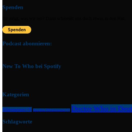
Spenden
Ihr mögt, was wir tun? Dann schmeißt uns doch etwas in den Hut.
Podcast abonnieren:
New To Who bei Spotify
Kategorien
Doctor Who in Deut
Allgemeines
(3)
Aus dem Whoniversum
(2)
Schlagworte