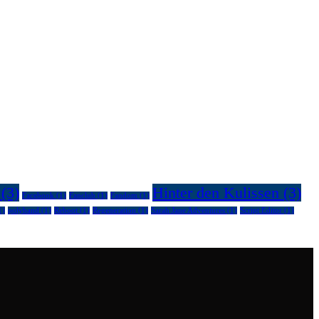
(3)
Hinter den Kulissen
(3)
Facebook
(1)
Fanclub
(1)
Fandom
(1)
1)
polyband
(1)
Reboot
(1)
Regeneration
(1)
Sarah Jane Adventures
(1)
Script Editor
(1)