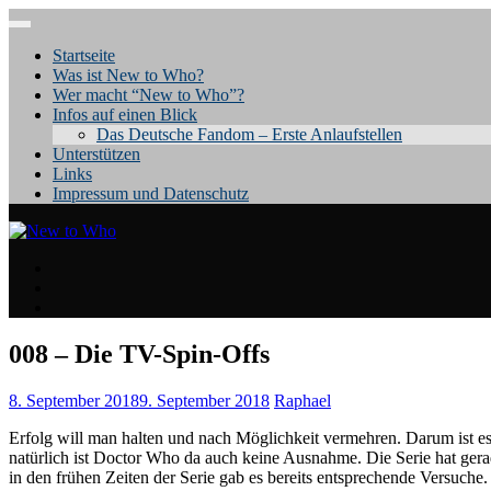
Skip
to
Startseite
content
Was ist New to Who?
Wer macht “New to Who”?
Infos auf einen Blick
Das Deutsche Fandom – Erste Anlaufstellen
Unterstützen
Links
Impressum und Datenschutz
Facebook
Twitter
Mail
008 – Die TV-Spin-Offs
8. September 2018
9. September 2018
Raphael
Erfolg will man halten und nach Möglichkeit vermehren. Darum ist es 
natürlich ist Doctor Who da auch keine Ausnahme. Die Serie hat gerad
in den frühen Zeiten der Serie gab es bereits entsprechende Versuche