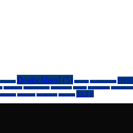
Deutschland
(5)
DVD
vention
(1)
Doctor
(1)
Douglas Adams
(1)
1)
New Who
(1)
Nummerierung
(1)
Pandastorm
(1)
Panels
(1)
Paul Cornell
(1)
Peter Cushing
(
XL
(3)
rchwood
(1)
Unbound
(1)
War Doctor
(1)
Whocast
(1)