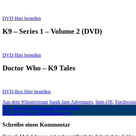
DVD Hier bestellen
K9 – Series 1 – Volume 2 (DVD)
DVD Hier bestellen
Doctor Who – K9 Tales
DVD-Box Hier bestellen
Aus dem Whoniversum
Sarah Jane Adventures
,
Spin-Off
,
Torchwoo
007 – Douglas Adams und Doctor Who
009 – Deutsche Veröffentlichungen
Schreibe einen Kommentar