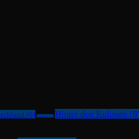
Hinter den Kulissen
(8
schland
(6)
Fandom
(2)